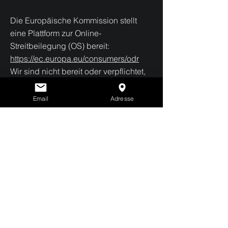
Die Europäische Kommission stellt
eine Plattform zur Online-
Streitbeilegung (OS) bereit:
https://ec.europa.eu/consumers/odr
Wir sind nicht bereit oder verpflichtet,
an Streitbeilegungsverfahren vor einer
Verbraucherschlichtungsstelle
Email
Adresse
teilzunehmen.
welcome@svyt.de
Maximiliansplatz 9 | 80333 München | Deutschland
LinkedIn
|
Instagram
Jobs
Datenschutz
Impressum