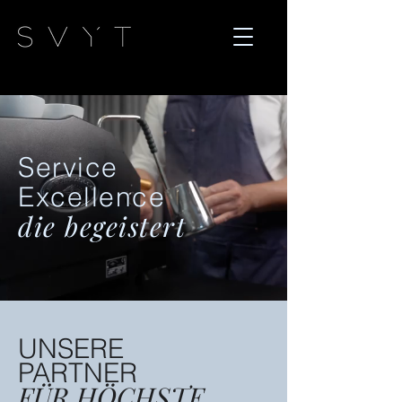
Service
Excellence
die begeistert
UNSERE
PARTNER
FÜR HÖCHSTE